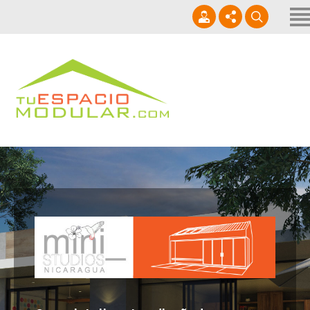
Inicio
Quienes Somos
Productos
+505 8796-5802
Alquiler
info@tuespaciomodular.com
Proyectos
8am - 5pm / Lun - Sab
Contáctenos